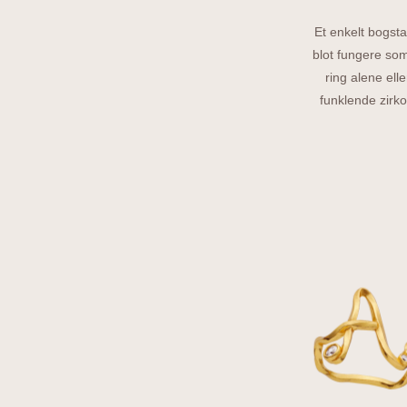
Et enkelt bogst
blot fungere so
ring alene ell
funklende zirko