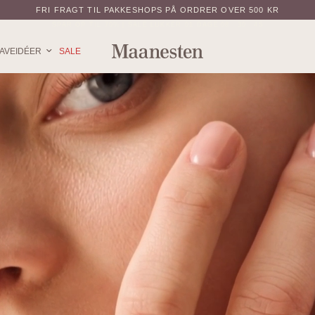
FRI FRAGT TIL PAKKESHOPS PÅ ORDRER OVER 500 KR
SPAR OP TIL 70% | SALE LUKKER
01
DAGE
08
:
30
:
42
AVEIDÉER
SALE