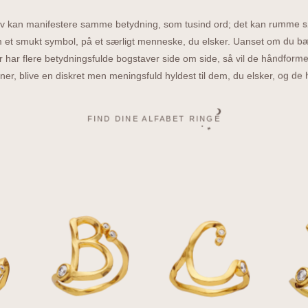
av kan manifestere samme betydning, som tusind ord; det kan rumme s
m et smukt symbol, på et særligt menneske, du elsker. Uanset om du bæ
er har flere betydningsfulde bogstaver side om side, så vil de håndfor
ner, blive en diskret men meningsfuld hyldest til dem, du elsker, og de his
FIND DINE ALFABET RINGE