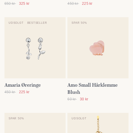
650 kr
325 kr
450 kr
225 kr
UDSOLGT
BESTSELLER
SPAR 50%
Amaria Øreringe
Amo Small Hårklemme
SE DETALJER
SE DETALJER
Blush
450 kr
225 kr
60 kr
30 kr
SPAR 50%
UDSOLGT