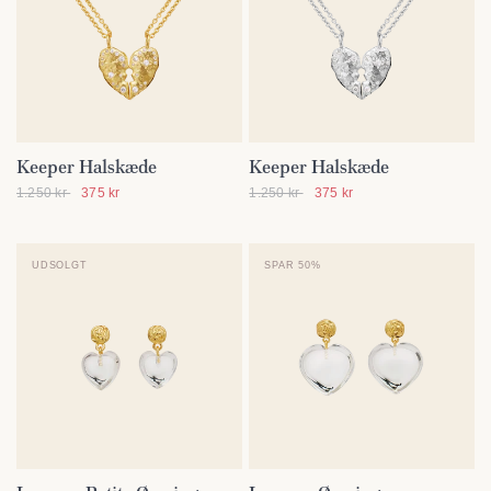
Keeper Halskæde
Keeper Halskæde
SE DETALJER
SE DETALJER
1.250 kr
375 kr
1.250 kr
375 kr
UDSOLGT
SPAR 50%