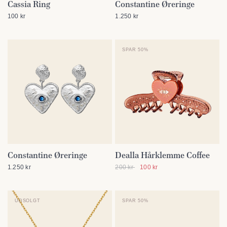
Cassia Ring
Constantine Øreringe
SE DETALJER
SE DETALJER
100 kr
1.250 kr
SPAR 50%
Constantine Øreringe
Dealla Hårklemme Coffee
SE DETALJER
SE DETALJER
1.250 kr
200 kr
100 kr
UDSOLGT
SPAR 50%