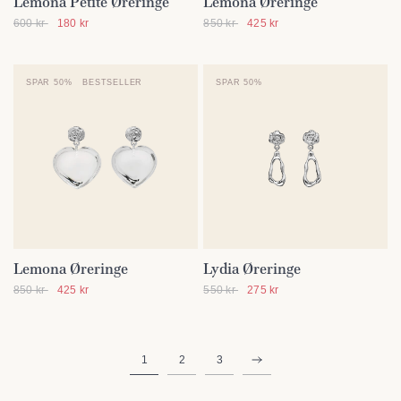
Lemona Petite Øreringe
Lemona Øreringe
SE DETALJER
SE DETALJER
600 kr
180 kr
850 kr
425 kr
SPAR 50%
BESTSELLER
SPAR 50%
Lemona Øreringe
Lydia Øreringe
SE DETALJER
SE DETALJER
850 kr
425 kr
550 kr
275 kr
1
2
3