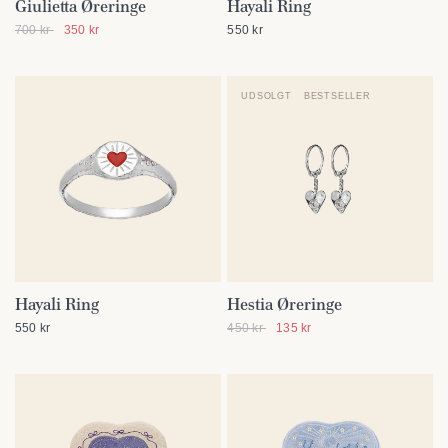
Giulietta Øreringe
Hayali Ring
SE DETALJER
SE DETALJER
700 kr
350 kr
550 kr
UDSOLGT
BESTSELLER
Hayali Ring
Hestia Øreringe
SE DETALJER
SE DETALJER
550 kr
450 kr
135 kr