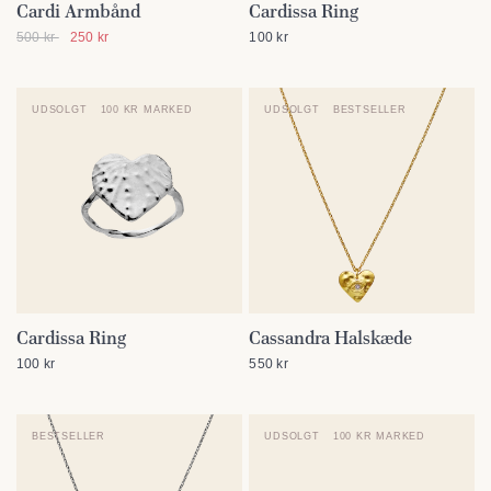
Cardi Armbånd
Cardissa Ring
SE DETALJER
SE DETALJER
500 kr
250 kr
100 kr
UDSOLGT
100 KR MARKED
UDSOLGT
BESTSELLER
Cardissa Ring
Cassandra Halskæde
SE DETALJER
SE DETALJER
100 kr
550 kr
BESTSELLER
UDSOLGT
100 KR MARKED