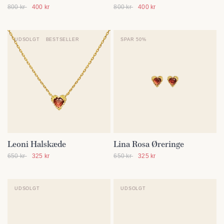
800 kr
400 kr
800 kr
400 kr
UDSOLGT
BESTSELLER
SPAR 50%
Leoni Halskæde
Lina Rosa Øreringe
SE DETALJER
SE DETALJER
650 kr
325 kr
650 kr
325 kr
UDSOLGT
UDSOLGT