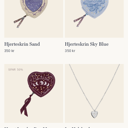
Hjerteskrin Sand
Hjerteskrin Sky Blue
SE DETALJER
SE DETALJER
350 kr
350 kr
SPAR 50%