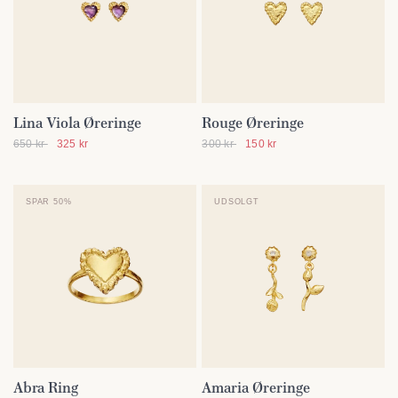
Lina Viola Øreringe
Rouge Øreringe
SE DETALJER
SE DETALJER
650 kr
325 kr
300 kr
150 kr
SPAR 50%
UDSOLGT
Abra Ring
Amaria Øreringe
SE DETALJER
SE DETALJER