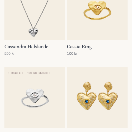
Cassandra Halskæde
Cassia Ring
SE DETALJER
SE DETALJER
550 kr
100 kr
UDSOLGT
100 KR MARKED