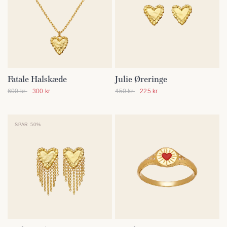
Fatale Halskæde
Julie Øreringe
SE DETALJER
SE DETALJER
600 kr
300 kr
450 kr
225 kr
SPAR 50%