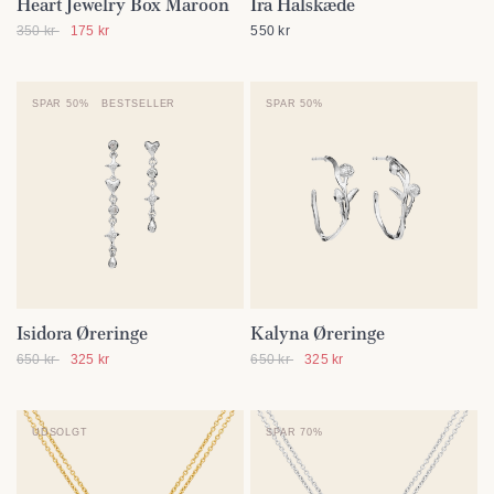
Heart Jewelry Box Maroon
Ira Halskæde
SE DETALJER
SE DETALJER
350 kr
175 kr
550 kr
SPAR 50%
BESTSELLER
SPAR 50%
Isidora Øreringe
Kalyna Øreringe
SE DETALJER
SE DETALJER
650 kr
325 kr
650 kr
325 kr
UDSOLGT
SPAR 70%