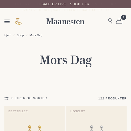
FRI FRAGT TIL PAKKESHOPS PÅ ORDRER OVER 500 KR
SPAR OP TIL 70% | SALE LUKKER
00
DAGE
14
:
33
:
09
0
Hjem
/
Shop
/
Mors Dag
Mors Dag
FILTRER OG SORTER
122 PRODUKTER
BESTSELLER
UDSOLGT