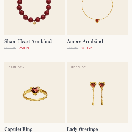
Shani Heart Armbånd
Amore Armbånd
SE DETALJER
SE DETALJER
500 kr
250 kr
600 kr
300 kr
SPAR 50%
UDSOLGT
Capulet Ring
Lady Øreringe
SE DETALJER
SE DETALJER