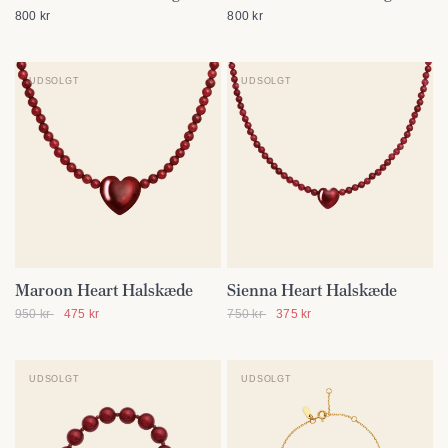
800 kr
800 kr
UDSOLGT
UDSOLGT
Maroon Heart Halskæde
Sienna Heart Halskæde
SE DETALJER
SE DETALJER
950 kr
475 kr
750 kr
375 kr
UDSOLGT
UDSOLGT