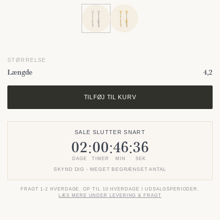
STØRRELSE
Længde
4,2
TILFØJ TIL KURV
SALE SLUTTER SNART
02
00
46
36
:
:
:
DAGE
TIMER
MIN
SEK
SKYND DIG - MEGET BEGRÆNSET ANTAL
FRAGT 1-2 HVERDAGE. OP TIL 10 HVERDAGE I UDSALGSPERIODER.
LÆS MERE UNDER LEVERING & FRAGT