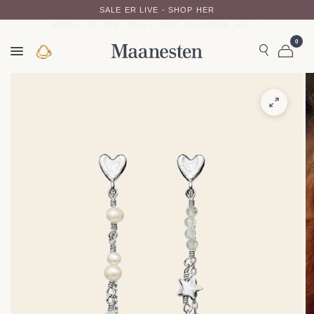
SALE ER LIVE - SHOP HER
SPAR OP TIL 70% | SALE LUKKER
02
DAGE
00
:
46
:
35
0