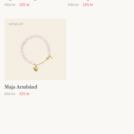
350 kr
105 kr
650 kr
195 kr
UDSOLGT
Maja Armbånd
SE DETALJER
650 kr
325 kr