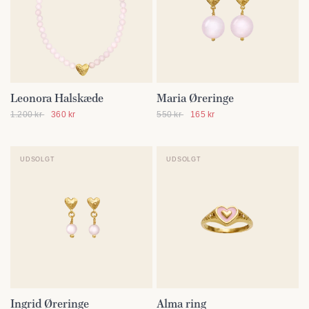
Leonora Halskæde
Maria Øreringe
SE DETALJER
SE DETALJER
1.200 kr
360 kr
550 kr
165 kr
UDSOLGT
UDSOLGT
Ingrid Øreringe
Alma ring
SE DETALJER
SE DETALJER