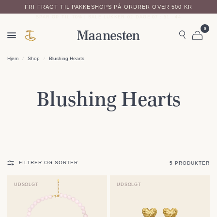
FRI FRAGT TIL PAKKESHOPS PÅ ORDRER OVER 500 KR
SPAR OP TIL 70% | SALE LUKKER
02
DAGE
07
:
51
:
44
0
Hjem
/
Shop
/
Blushing Hearts
Blushing Hearts
FILTRER OG SORTER
5 PRODUKTER
UDSOLGT
UDSOLGT